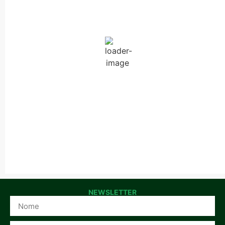
28
°C
Wind Gust:
28 Km/h
Clouds:
0%
Visibility:
10 km
Sunrise:
06:42
Sunset:
20:38
47 %
1019 mb
18 Km/h
NEWSLETTER