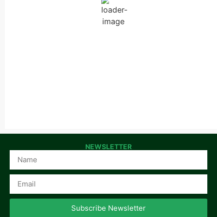
Wind Gust:
20 Km/h
Clouds:
0%
Visibility:
10 km
Sunrise:
06:44
Sunset:
20:36
44 %
1016 mb
19 Km/h
NEWSLETTER
Subscribe Newsletter