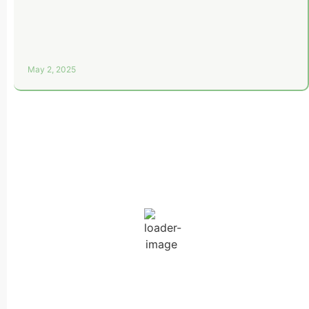
May 2, 2025
Aljezur, PT
08:40,
August 6, 2026
22
°C
Wind Gust:
34 Km/h
Clouds:
0%
Visibility:
10 km
Sunrise:
06:43
Sunset:
20:38